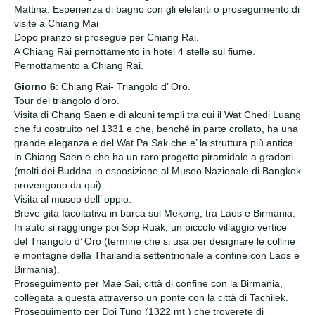
Mattina: Esperienza di bagno con gli elefanti o proseguimento di
visite a Chiang Mai
Dopo pranzo si prosegue per Chiang Rai.
A Chiang Rai pernottamento in hotel 4 stelle sul fiume.
Pernottamento a Chiang Rai.
Giorno 6
: Chiang Rai- Triangolo d’ Oro.
Tour del triangolo d’oro.
Visita di Chang Saen e di alcuni templi tra cui il Wat Chedi Luang
che fu costruito nel 1331 e che, benché in parte crollato, ha una
grande eleganza e del Wat Pa Sak che e’ la struttura più antica
in Chiang Saen e che ha un raro progetto piramidale a gradoni
(molti dei Buddha in esposizione al Museo Nazionale di Bangkok
provengono da qui).
Visita al museo dell’ oppio.
Breve gita facoltativa in barca sul Mekong, tra Laos e Birmania.
In auto si raggiunge poi Sop Ruak, un piccolo villaggio vertice
del Triangolo d’ Oro (termine che si usa per designare le colline
e montagne della Thailandia settentrionale a confine con Laos e
Birmania).
Proseguimento per Mae Sai, città di confine con la Birmania,
collegata a questa attraverso un ponte con la città di Tachilek.
Proseguimento per Doi Tung (1322 mt ) che troverete di