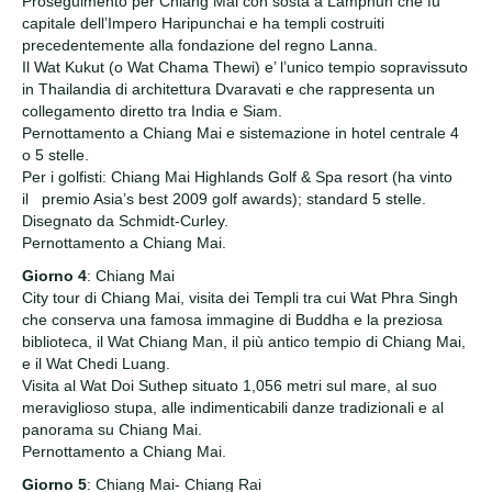
Proseguimento per Chiang Mai con sosta a Lamphun che fu
capitale dell’Impero Haripunchai e ha templi costruiti
precedentemente alla fondazione del regno Lanna.
Il Wat Kukut (o Wat Chama Thewi) e’ l’unico tempio sopravissuto
in Thailandia di architettura Dvaravati e che rappresenta un
collegamento diretto tra India e Siam.
Pernottamento a Chiang Mai e sistemazione in hotel centrale 4
o 5 stelle.
Per i golfisti: Chiang Mai Highlands Golf & Spa resort (ha vinto
il premio Asia’s best 2009 golf awards); standard 5 stelle.
Disegnato da Schmidt-Curley.
Pernottamento a Chiang Mai.
Giorno 4
: Chiang Mai
City tour di Chiang Mai, visita dei Templi tra cui Wat Phra Singh
che conserva una famosa immagine di Buddha e la preziosa
biblioteca, il Wat Chiang Man, il più antico tempio di Chiang Mai,
e il Wat Chedi Luang.
Visita al Wat Doi Suthep situato 1,056 metri sul mare, al suo
meraviglioso stupa, alle indimenticabili danze tradizionali e al
panorama su Chiang Mai.
Pernottamento a Chiang Mai.
Giorno 5
: Chiang Mai- Chiang Rai