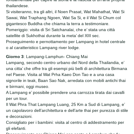
thailandese.
Si visiteranno, tra gli altri, il Noen Prasat, Wat Mahathat, Wat Si
Sawai, Wat Traphang Ngoen, Wat Sa Si, e il Wat Si Chum col
gigantesco Buddha che chiama la terra a testimoniare.
Pomeriggio: visita di Sri Satchanalai, che e’ stata una città
satellite di Sukhothai durante la meta’ del XIII sec.
Proseguimento e pernottamento per Lampang in hotel centrale
o al caratteristico Lampang river lodge.
Giorno 3
: Lampang-Lamphun- Chiang Mai
Lampang, secondo centro urbano del Nord della Thailandia, e’
una citta’ che offre tra gli esempi più belli di architettura Birmana
nel Paese. Visita al Wat Prha Kaeo Don Tao e a una casa
signorile in teak, Baan Sao Nak, arredata con mobili antichi thai
e birmani, oggi museo.
A Lampang e’ possibile prendere una carrozza tirata dai cavalli
per un tour.
Il Wat Phra That Lampang Luang, 25 Km a Sud di Lampang, e’
un capolavoro dell’architettura e dell’arte thai per purezza di stile
e decorazioni.
Consigliato per i bambini: visita al centro di addestramento per
gli elefanti.