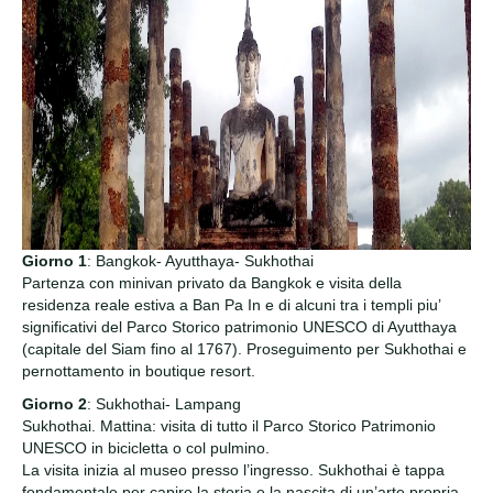
Giorno 1
: Bangkok- Ayutthaya- Sukhothai
Partenza con minivan privato da Bangkok e visita della
residenza reale estiva a Ban Pa In e di alcuni tra i templi piu’
significativi del Parco Storico patrimonio UNESCO di Ayutthaya
(capitale del Siam fino al 1767). Proseguimento per Sukhothai e
pernottamento in boutique resort.
Giorno 2
: Sukhothai- Lampang
Sukhothai. Mattina: visita di tutto il Parco Storico Patrimonio
UNESCO in bicicletta o col pulmino.
La visita inizia al museo presso l’ingresso. Sukhothai è tappa
fondamentale per capire la storia e la nascita di un’arte propria