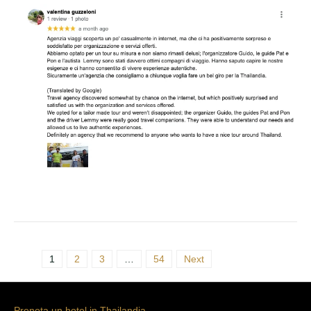
1
2
3
…
54
Next
Prenota un hotel in Thailandia