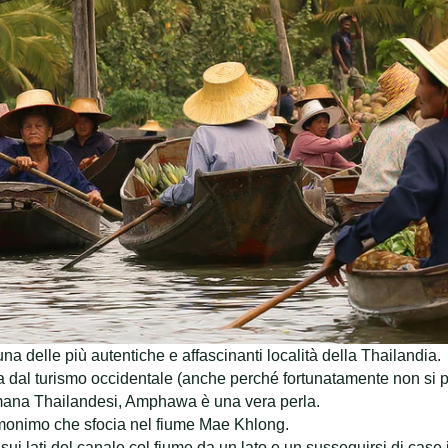
delle più autentiche e affascinanti località della Thailandia.
 dal turismo occidentale (anche perché fortunatamente non si pr
ttimana Thailandesi, Amphawa è una vera perla.
monimo che sfocia nel fiume Mae Khlong.
ui lati del canale col fiume da un lato e un susseguirsi di case 