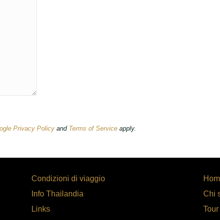
ogle Privacy Policy
and
Terms of Service
apply.
Condizioni di viaggio
Hom
Info Thailandia
Chi 
Links
Tour