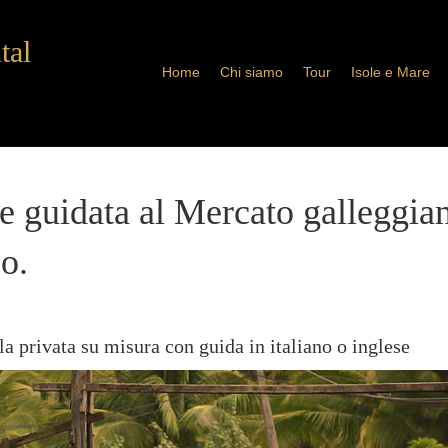
tal
Home
Chi siamo
Tour
Isole e Mare
e guidata al Mercato galleggi
so.
 privata su misura con guida in italiano o inglese