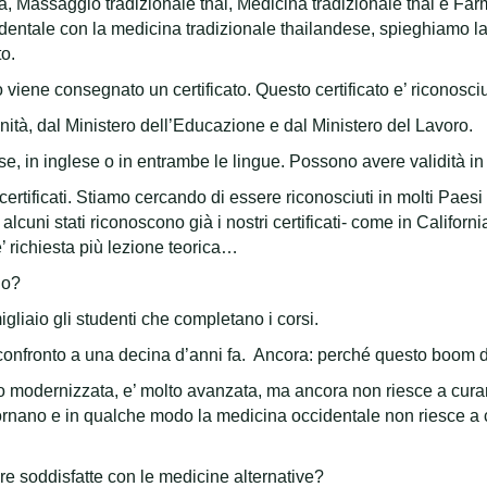
a, Massaggio tradizionale thai, Medicina tradizionale thai e Farm
entale con la medicina tradizionale thailandese, spieghiamo la
to.
 viene consegnato un certificato. Questo certificato e’ riconosci
anità, dal Ministero dell’Educazione e dal Ministero del Lavoro.
ndese, in inglese o in entrambe le lingue. Possono avere validità in
 certificati. Stiamo cercando di essere riconosciuti in molti Pae
 alcuni stati riconoscono già i nostri certificati- come in Califor
’ richiesta più lezione teorica…
no?
migliaio gli studenti che completano i corsi.
 confronto a una decina d’anni fa. Ancora: perché questo boom
o modernizzata, e’ molto avanzata, ma ancora non riesce a curare
ornano e in qualche modo la medicina occidentale non riesce a cu
e soddisfatte con le medicine alternative?