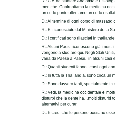
R.: C’e’ da studiare Anatomia e Fisiologi
mediche. Confrontiamo la medicina occid
un certo punto otteniamo un certo risulta
D.: Al termine di ogni corso di massaggio
R.: E’ riconosciuto dal Ministero della S
D.: I certificati sono rilasciati in thaila
R.: Alcuni Paesi riconoscono già i nostri
vengono a studiare qui. Negli Stati Uniti,
varia da Paese a Paese, in alcuni casi e
D.: Quanti studenti fanno i corsi ogni an
R.: In tutta la Thailandia, sono circa un 
D.: Sono davvero tanti, specialmente in
R.: Vedi, la medicina occidentale e’ molt
disturbi che la gente ha…molti disturbi t
alternativi per curarli.
D.: E credi che le persone possano esser