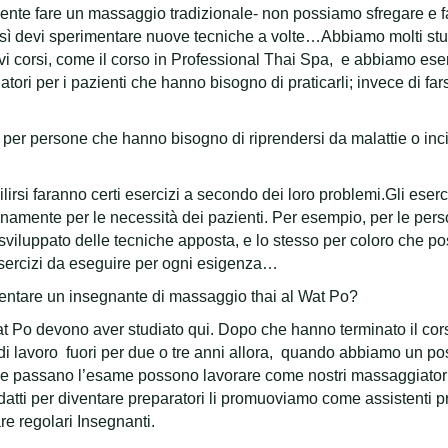
te fare un massaggio tradizionale- non possiamo sfregare e f
i…così devi sperimentare nuove tecniche a volte…Abbiamo molti s
orsi, come il corso in Professional Thai Spa, e abbiamo eserciz
ori per i pazienti che hanno bisogno di praticarli; invece di fa
 per persone che hanno bisogno di riprendersi da malattie o incid
ilirsi faranno certi esercizi a secondo dei loro problemi.Gli eserci
namente per le necessità dei pazienti. Per esempio, per le per
sviluppato delle tecniche apposta, e lo stesso per coloro che p
ercizi da eseguire per ogni esigenza…
iventare un insegnante di massaggio thai al Wat Po?
Wat Po devono aver studiato qui. Dopo che hanno terminato il cors
 lavoro fuori per due o tre anni allora, quando abbiamo un post
se passano l’esame possono lavorare come nostri massaggiatori 
ti per diventare preparatori li promuoviamo come assistenti prep
e regolari Insegnanti.