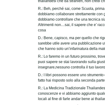
thailandesi che da stranieri, non credi 
R.: Beh, perché sai, come Scuola, prima
dobbiamo collaborare strettamente con gl
dobbiamo controllare che una tecnica sia
Altrimenti non…sai, il sapere che e’ racc
cosa
D.: Bene, capisco, ma per quello che rig
sarebbe utile avere una pubblicazione uff
che hanno solo un’infarinatura della mat
R.: Lo faremo in un futuro prossimo, trov
puoi sapere se stai lavorando sulla gius
insegnare,nessuno controlla il tuo lav
D.: I libri possono essere uno strumento d
fatto hai risposto solo alla seconda parte
R.: La Medicina Tradizionale Thailande
conoscenze e vi abbiamo aggiunto qualc
locali al fine di farle andar bene ai thail