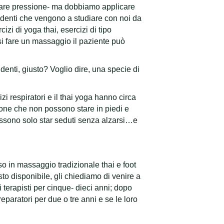
are pressione- ma dobbiamo applicare
tudenti che vengono a studiare con noi da
i di yoga thai, esercizi di tipo
rsi fare un massaggio il paziente può
enti, giusto? Voglio dire, una specie di
zi respiratori e il thai yoga hanno circa
sone che non possono stare in piedi e
ossono solo star seduti senza alzarsi…e
o in massaggio tradizionale thai e foot
o disponibile, gli chiediamo di venire a
terapisti per cinque- dieci anni; dopo
aratori per due o tre anni e se le loro