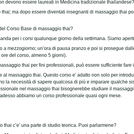
on devono essere laureati in Medicina tradizionale thailandese
o thai; ma dopo essere diventati insegnanti di massaggio thai p
i del Corso Base di massaggio thai?
anda per i corsi qualunque giorno della settimana. Siamo aperti 
no a mezzogiorno; un’ora di pausa pranzo e poi si prosegue dalle
 ore del corso, almeno 5 giorni).
massaggio thai per fini professionali, può essere sufficiente fare
e al massaggio thai. Questo corso e’ adatto non solo per introd
 la necessità di sapere qualcosa di più e imparare qualche siste
ofessionale nel massaggio thai bisognerebbe studiare il massaggio
o…adesso abbiamo un corso professionale quasi ogni mese.
 thai c’e’ una parte di studio teorica. Puoi parlarmene?