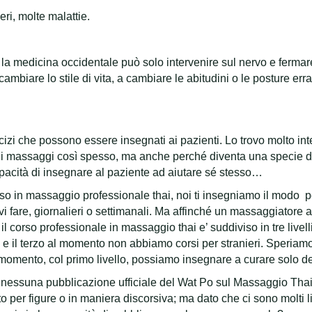
ri, molte malattie.
 la medicina occidentale può solo intervenire sul nervo e ferma
ambiare lo stile di vita, a cambiare le abitudini o le posture erra
rcizi che possono essere insegnati ai pazienti. Lo trovo molto i
dei massaggi così spesso, ma anche perché diventa una specie d
acità di insegnare al paziente ad aiutare sé stesso…
 in massaggio professionale thai, noi ti insegniamo il modo per 
vi fare, giornalieri o settimanali. Ma affinché un massaggiator
i il corso professionale in massaggio thai e’ suddiviso in tre livelli
o e il terzo al momento non abbiamo corsi per stranieri. Speriamo
al momento, col primo livello, possiamo insegnare a curare solo d
are nessuna pubblicazione ufficiale del Wat Po sul Massaggio Tha
er figure o in maniera discorsiva; ma dato che ci sono molti libr