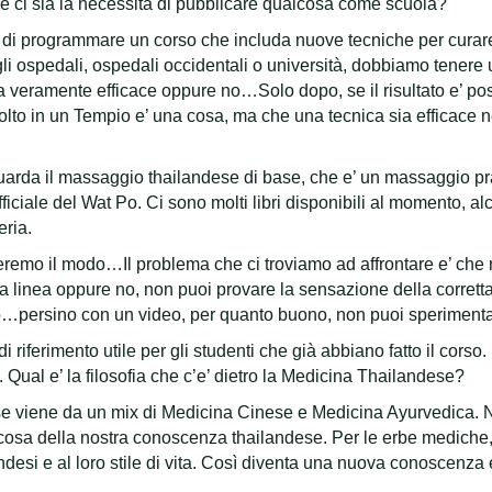
che ci sia la necessità di pubblicare qualcosa come scuola?
 di programmare un corso che includa nuove tecniche per curare
i ospedali, ospedali occidentali o università, dobbiamo tenere 
 veramente efficace oppure no…Solo dopo, se il risultato e’ posi
olto in un Tempio e’ una cosa, ma che una tecnica sia efficace n
uarda il massaggio thailandese di base, che e’ un massaggio pr
iciale del Wat Po. Ci sono molti libri disponibili al momento, al
eria.
eremo il modo…Il problema che ci troviamo ad affrontare e’ che n
ta linea oppure no, non puoi provare la sensazione della corret
oro…persino con un video, per quanto buono, non puoi sperimen
i riferimento utile per gli studenti che già abbiano fatto il cors
. Qual e’ la filosofia che c’e’ dietro la Medicina Thailandese?
se viene da un mix di Medicina Cinese e Medicina Ayurvedica
osa della nostra conoscenza thailandese. Per le erbe mediche,
andesi e al loro stile di vita. Così diventa una nuova conoscenza ef