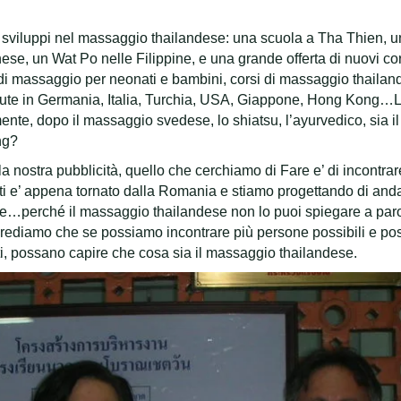
 sviluppi nel massaggio thailandese: una scuola a Tha Thien, 
se, un Wat Po nelle Filippine, e una grande offerta di nuovi cor
di massaggio per neonati e bambini, corsi di massaggio thailan
ute in Germania, Italia, Turchia, USA, Giappone, Hong Kong…L
mente, dopo il massaggio svedese, lo shiatsu, l’ayurvedico, si
ng?
 nostra pubblicità, quello che cerchiamo di Fare e’ di incontrare i
ti e’ appena tornato dalla Romania e stiamo progettando di and
perché il massaggio thailandese non lo puoi spiegare a parole
ediamo che se possiamo incontrare più persone possibili e pos
i, possano capire che cosa sia il massaggio thailandese.