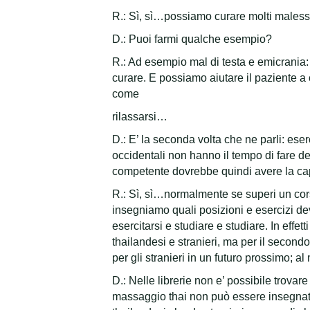
R.: Sì, sì…possiamo curare molti malesse
D.: Puoi farmi qualche esempio?
R.: Ad esempio mal di testa e emicrania:
curare. E possiamo aiutare il paziente a c
come
rilassarsi…
D.: E’ la seconda volta che ne parli: ese
occidentali non hanno il tempo di fare 
competente dovrebbe quindi avere la cap
R.: Sì, sì…normalmente se superi un corso
insegniamo quali posizioni e esercizi de
esercitarsi e studiare e studiare. In effett
thailandesi e stranieri, ma per il second
per gli stranieri in un futuro prossimo; 
D.: Nelle librerie non e’ possibile trov
massaggio thai non può essere insegnato p