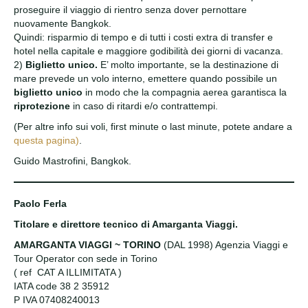
proseguire il viaggio di rientro senza dover pernottare
nuovamente Bangkok.
Quindi: risparmio di tempo e di tutti i costi extra di transfer e
hotel nella capitale e maggiore godibilità dei giorni di vacanza.
2)
Biglietto unico.
E’ molto importante, se la destinazione di
mare prevede un volo interno, emettere quando possibile un
biglietto unico
in modo che la compagnia aerea garantisca la
riprotezione
in caso di ritardi e/o contrattempi.
(Per altre info sui voli, first minute o last minute, potete andare a
questa pagina)
.
Guido Mastrofini, Bangkok.
Paolo Ferla
Titolare e direttore tecnico di Amarganta Viaggi.
AMARGANTA VIAGGI ~ TORINO
(DAL 1998) Agenzia Viaggi e
Tour Operator con sede in Torino
( ref CAT A ILLIMITATA )
IATA code 38 2 35912
P IVA 07408240013