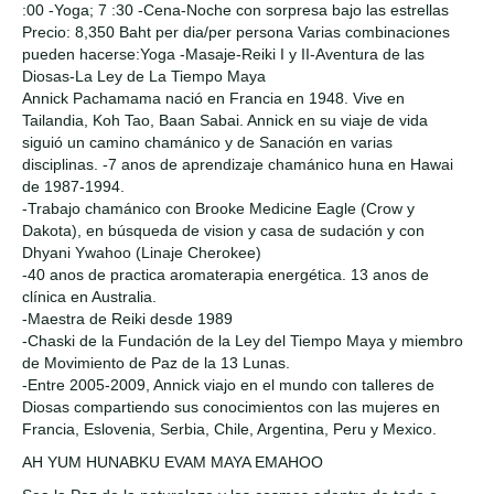
:00 -Yoga; 7 :30 -Cena-Noche con sorpresa bajo las estrellas
Precio: 8,350 Baht per dia/per persona Varias combinaciones
pueden hacerse:Yoga -Masaje-Reiki I y II-Aventura de las
Diosas-La Ley de La Tiempo Maya
Annick Pachamama nació en Francia en 1948. Vive en
Tailandia, Koh Tao, Baan Sabai. Annick en su viaje de vida
siguió un camino chamánico y de Sanación en varias
disciplinas. -7 anos de aprendizaje chamánico huna en Hawai
de 1987-1994.
-Trabajo chamánico con Brooke Medicine Eagle (Crow y
Dakota), en búsqueda de vision y casa de sudación y con
Dhyani Ywahoo (Linaje Cherokee)
-40 anos de practica aromaterapia energética. 13 anos de
clínica en Australia.
-Maestra de Reiki desde 1989
-Chaski de la Fundación de la Ley del Tiempo Maya y miembro
de Movimiento de Paz de la 13 Lunas.
-Entre 2005-2009, Annick viajo en el mundo con talleres de
Diosas compartiendo sus conocimientos con las mujeres en
Francia, Eslovenia, Serbia, Chile, Argentina, Peru y Mexico.
AH YUM HUNABKU EVAM MAYA EMAHOO