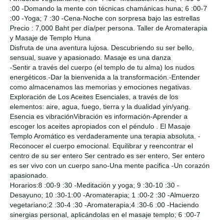
:00 -Domando la mente con técnicas chamánicas huna; 6 :00-7
:00 -Yoga; 7 :30 -Cena-Noche con sorpresa bajo las estrellas
Precio : 7,000 Baht per día/per persona. Taller de Aromaterapia
y Masaje de Templo Huna
Disfruta de una aventura lujosa. Descubriendo su ser bello,
sensual, suave y apasionado. Masaje es una danza
-Sentir a través del cuerpo (el templo de tu alma) los nudos
energéticos.-Dar la bienvenida a la transformación.-Entender
como almacenamos las memorias y emociones negativas.
Exploración de Los Aceites Esenciales, a través de los
elementos: aire, agua, fuego, tierra y la dualidad yin/yang.
Esencia es vibraciónVibración es información-Aprender a
escoger los aceites apropiados con el péndulo . El Masaje
Templo Aromático es verdaderamente una terapia absoluta. -
Reconocer el cuerpo emocional. Equilibrar y reencontrar el
centro de su ser entero Ser centrado es ser entero, Ser entero
es ser vivo con un cuerpo sano-Una mente pacifica -Un corazón
apasionado.
Horarios:8 :00-9 :30 -Meditación y yoga; 9 :30-10 :30 -
Desayuno; 10 :30-1:00 -Aromaterapia; 1 :00-2 :30 -Almuerzo
vegetariano;2 :30-4 :30 -Aromaterapia;4 :30-6 :00 -Haciendo
sinergias personal, aplicándolas en el masaje templo; 6 :00-7