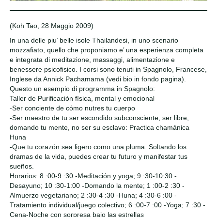
(Koh Tao, 28 Maggio 2009)
In una delle piu’ belle isole Thailandesi, in uno scenario
mozzafiato, quello che proponiamo e’ una esperienza completa
e integrata di meditazione, massaggi, alimentazione e
benessere psicofisico. I corsi sono tenuti in Spagnolo, Francese,
Inglese da Annick Pachamama (vedi bio in fondo pagina).
Questo un esempio di programma in Spagnolo:
Taller de Purificación física, mental y emocional
-Ser conciente de cómo nutres tu cuerpo
-Ser maestro de tu ser escondido subconsciente, ser libre,
domando tu mente, no ser su esclavo: Practica chamánica
Huna
-Que tu corazón sea ligero como una pluma. Soltando los
dramas de la vida, puedes crear tu futuro y manifestar tus
sueños.
Horarios: 8 :00-9 :30 -Meditación y yoga; 9 :30-10:30 -
Desayuno; 10 :30-1:00 -Domando la mente; 1 :00-2 :30 -
Almuerzo vegetariano; 2 :30-4 :30 -Huna; 4 :30-6 :00 -
Tratamiento individual/juego colectivo; 6 :00-7 :00 -Yoga; 7 :30 -
Cena-Noche con sorpresa bajo las estrellas