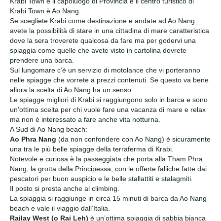
Krabi Town è il capoluogo di Provincia e il centro turistico di
Krabi Town è Ao Nang.
Se scegliete Krabi come destinazione e andate ad Ao Nang
avete la possibilità di stare in una cittadina di mare caratteristica
dove la sera troverete qualcosa da fare ma per godervi una
spiaggia come quelle che avete visto in cartolina dovrete
prendere una barca.
Sul lungomare c’è un servizio di motolance che vi porteranno
nelle spiagge che vorrete a prezzi contenuti. Se questo va bene
allora la scelta di Ao Nang ha un senso.
Le spiagge migliori di Krabi si raggiungono solo in barca e sono
un’ottima scelta per chi vuole fare una vacanza di mare e relax
ma non è interessato a fare anche vita notturna.
A Sud di Ao Nang beach:
Ao Phra Nang
(da non confondere con Ao Nang) è sicuramente
una tra le più belle spiagge della terraferma di Krabi.
Notevole e curiosa è la passeggiata che porta alla Tham Phra
Nang, la grotta della Principessa, con le offerte falliche fatte dai
pescatori per buon auspicio e le belle stallattiti e stalagmiti.
Il posto si presta anche al climbing.
La spiaggia si raggiunge in circa 15 minuti di barca da Ao Nang
beach e vale il viaggio dall’Italia.
Railay West (o Rai Leh)
è un’ottima spiaggia di sabbia bianca