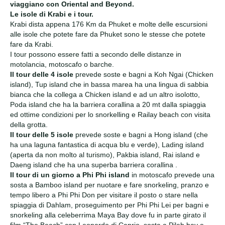
viaggiano con Oriental and Beyond.
Le isole di Krabi e i tour.
Krabi dista appena 176 Km da Phuket e molte delle escursioni
alle isole che potete fare da Phuket sono le stesse che potete
fare da Krabi.
I tour possono essere fatti a secondo delle distanze in
motolancia, motoscafo o barche.
Il tour delle 4 isole
prevede soste e bagni a Koh Ngai (Chicken
island), Tup island che in bassa marea ha una lingua di sabbia
bianca che la collega a Chicken island e ad un altro isolotto,
Poda island che ha la barriera corallina a 20 mt dalla spiaggia
ed ottime condizioni per lo snorkelling e Railay beach con visita
della grotta.
Il tour delle 5 isole
prevede soste e bagni a Hong island (che
ha una laguna fantastica di acqua blu e verde), Lading island
(aperta da non molto al turismo), Pakbia island, Rai island e
Daeng island che ha una superba barriera corallina .
Il tour di un giorno a Phi Phi island
in motoscafo prevede una
sosta a Bamboo island per nuotare e fare snorkeling, pranzo e
tempo libero a Phi Phi Don per visitare il posto o stare nella
spiaggia di Dahlam, proseguimento per Phi Phi Lei per bagni e
snorkeling alla celeberrima Maya Bay dove fu in parte girato il
film “The Beach” con Leonardo di Caprio, sosta a Pileh bay e