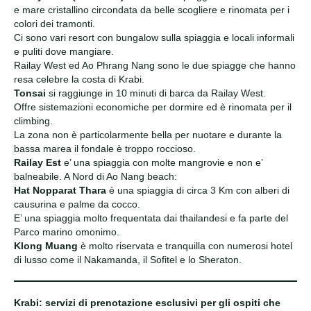
e mare cristallino circondata da belle scogliere e rinomata per i
colori dei tramonti.
Ci sono vari resort con bungalow sulla spiaggia e locali informali
e puliti dove mangiare.
Railay West ed Ao Phrang Nang sono le due spiagge che hanno
resa celebre la costa di Krabi.
Tonsai
si raggiunge in 10 minuti di barca da Railay West.
Offre sistemazioni economiche per dormire ed è rinomata per il
climbing.
La zona non è particolarmente bella per nuotare e durante la
bassa marea il fondale è troppo roccioso.
Railay Est
e’ una spiaggia con molte mangrovie e non e’
balneabile. A Nord di Ao Nang beach:
Hat Nopparat Thara
è una spiaggia di circa 3 Km con alberi di
causurina e palme da cocco.
E’ una spiaggia molto frequentata dai thailandesi e fa parte del
Parco marino omonimo.
Klong Muang
è molto riservata e tranquilla con numerosi hotel
di lusso come il Nakamanda, il Sofitel e lo Sheraton.
Krabi: servizi di prenotazione esclusivi per gli ospiti che