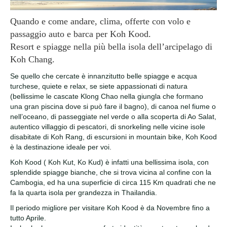
Quando e come andare, clima, offerte con volo e
passaggio auto e barca per Koh Kood.
Resort e spiagge nella più bella isola dell’arcipelago di
Koh Chang.
Se quello che cercate è innanzitutto belle spiagge e acqua
turchese, quiete e relax, se siete appassionati di natura
(bellissime le cascate Klong Chao nella giungla che formano
una gran piscina dove si può fare il bagno), di canoa nel fiume o
nell’oceano, di passeggiate nel verde o alla scoperta di Ao Salat,
autentico villaggio di pescatori, di snorkeling nelle vicine isole
disabitate di Koh Rang, di escursioni in mountain bike, Koh Kood
è la destinazione ideale per voi.
Koh Kood ( Koh Kut, Ko Kud) è infatti una bellissima isola, con
splendide spiagge bianche, che si trova vicina al confine con la
Cambogia, ed ha una superficie di circa 115 Km quadrati che ne
fa la quarta isola per grandezza in Thailandia.
Il periodo migliore per visitare Koh Kood è da Novembre fino a
tutto Aprile.